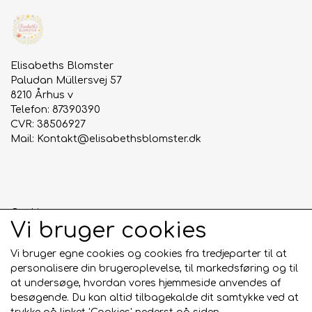
Elisabeths Blomster
Paludan Müllersvej 57
8210 Århus v
Telefon: 87390390
CVR: 38506927
Mail:
Kontakt@elisabethsblomster.dk
Cookies
Vi bruger cookies
Anmeldelser
Salgs- og leveringsbetingelser
Vi bruger egne cookies og cookies fra tredjeparter til at
personalisere din brugeroplevelse, til markedsføring og til
at undersøge, hvordan vores hjemmeside anvendes af
Sociale medier
besøgende. Du kan altid tilbagekalde dit samtykke ved at