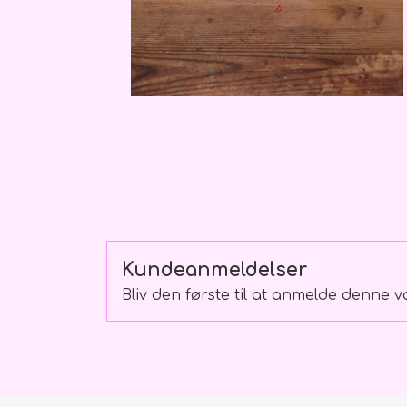
Buket skilte
Bamser
Ballon
Kundeanmeldelser
Lækkerier
Bliv den første til at anmelde denne v