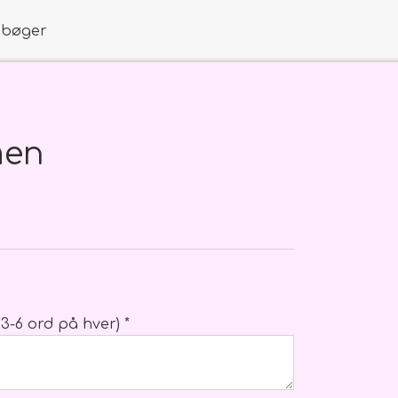
obøger
men
åb mm.
 3-6 ord på hver) *
boks