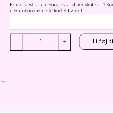
Kondolenceblomster, kort mv.
Brudebuket
Er der bestilt flere vare, hvor til der skal kort? 
dekoration mv. dette kortet hører til.
Kort
Hårpynt
Bånd
Brudgom
Bårebuketter
Brudesvend
Båredekorationer
Brudepige
Tilføj t
−
+
Kranse
Pynt
Hjerter fyldte
Hjerter åbne
Kistepynt
Kranse
Balloner
Træ skilte o
are
Ballon buket
Balloner m. tekst/motiv/figur
Balloner u. tekst
Ballon vægte