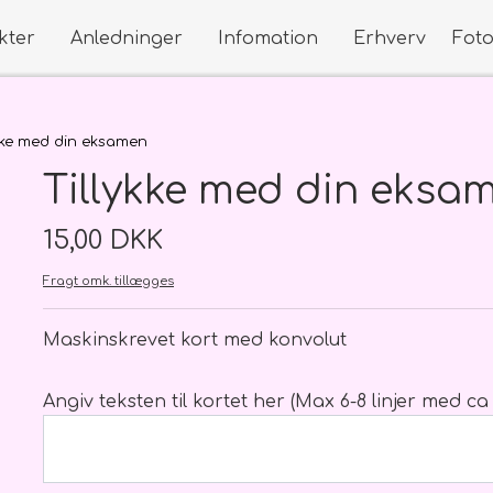
kter
Anledninger
Infomation
Erhverv
Fot
dninger
s Blomster
Kort
Buketter
kke med din eksamen
Små kort
Klassisk håndbundet
Tillykke med din eksa
Store kort
Til den lille ny - Mor og Barn, D
dninger
Roser
15,00 DKK
studenten
Fragt omk. tillægges
der på webshoppen
Maskinskrevet kort med konvolut
studenten
Angiv teksten til kortet her (Max 6-8 linjer med ca
Begravelse
Bryllup
Flower 