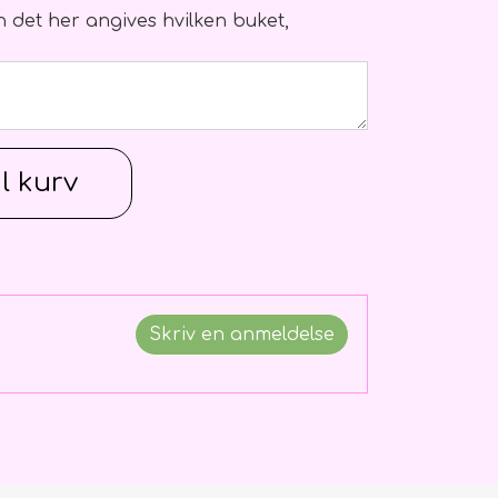
Kan det her angives hvilken buket,
il kurv
Skriv en anmeldelse
g ophæng