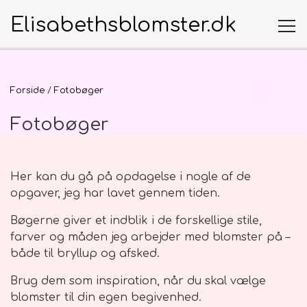
Elisabethsblomster.dk
Produkter
Forside
Fotobøger
Fotobøger
Særlige anledninger
Anledninger
Mors Dag
Kort
Begravelse
Her kan du gå på opdagelse i nogle af de
Infomation
opgaver, jeg har lavet gennem tiden.
Valentins dag
Små kort
Buketter
Morsdag
Om Elisabeth's Blomster
Bøgerne giver et indblik i de forskellige stile,
Erhverv
farver og måden jeg arbejder med blomster på –
Klassisk håndbundet
Anledningskort
Fødselsdag
Buket pynt
Store kort
Farsdag
Levering
både til bryllup og afsked.
Fotobøger
Til den lille ny - Mor og Barn, Dåb mm.
Begravelses kort
Bryllupsdag
Buket skilte
Begravelse
Brug dem som inspiration, når du skal vælge
Fødselsdag
Pasningsvejledninger
blomster til din egen begivenhed.