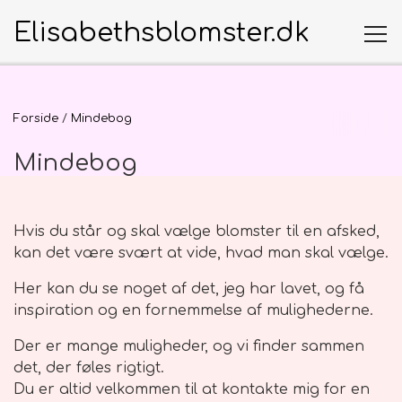
Elisabethsblomster.dk
Produkter
Forside
Mindebog
Mindebog
Særlige anledninger
Anledninger
Mors Dag
Kort
Begravelse
Hvis du står og skal vælge blomster til en afsked,
Infomation
kan det være svært at vide, hvad man skal vælge.
Valentins dag
Små kort
Buketter
Morsdag
Om Elisabeth's Blomster
Her kan du se noget af det, jeg har lavet, og få
Erhverv
inspiration og en fornemmelse af mulighederne.
Klassisk håndbundet
Anledningskort
Fødselsdag
Buket pynt
Store kort
Farsdag
Levering
Fotobøger
Der er mange muligheder, og vi finder sammen
Til den lille ny - Mor og Barn, Dåb mm.
Begravelses kort
Bryllupsdag
Buket skilte
Begravelse
det, der føles rigtigt.
Fødselsdag
Pasningsvejledninger
Du er altid velkommen til at kontakte mig for en