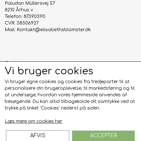
Paludan Müllersvej 57
8210 Århus v
Telefon: 87390390
CVR: 38506927
Mail:
Kontakt@elisabethsblomster.dk
Cookies
Vi bruger cookies
Anmeldelser
Salgs- og leveringsbetingelser
Vi bruger egne cookies og cookies fra tredjeparter til at
personalisere din brugeroplevelse, til markedsføring og til
at undersøge, hvordan vores hjemmeside anvendes af
Sociale medier
besøgende. Du kan altid tilbagekalde dit samtykke ved at
trykke på linket 'Cookies' nederst på siden.
Læs mere om cookies her
AFVIS
ACCEPTER