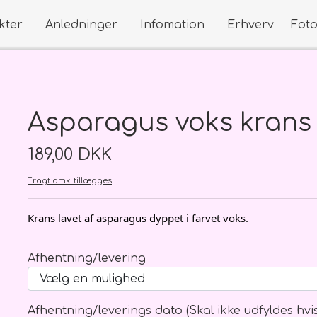
kter
Anledninger
Infomation
Erhverv
Fot
dninger
s Blomster
Kort
Buketter
Små kort
Klassisk håndbundet
Asparagus voks krans
Store kort
Til den lille ny - Mor og Barn, D
dninger
Roser
189,00 DKK
studenten
Fragt omk. tillægges
der på webshoppen
Krans lavet af asparagus dyppet i farvet voks.
studenten
Afhentning/levering
Begravelse
Bryllup
Flower 
Afhentning/leverings dato (Skal ikke udfyldes hv