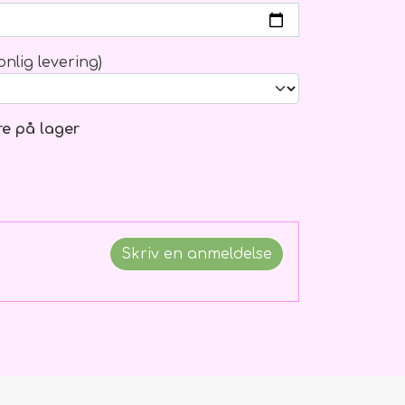
nlig levering)
re på lager
Skriv en anmeldelse
g ophæng