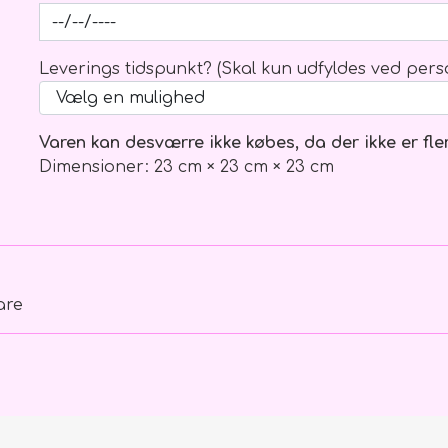
Kondolenceblomster, kort mv.
Brudebuket
Kort
Hårpynt
Leverings tidspunkt? (Skal kun udfyldes ved perso
Bånd
Brudgom
Bårebuketter
Brudesvend
Båredekorationer
Brudepige
Varen kan desværre ikke købes, da der ikke er fle
Dimensioner: 23 cm × 23 cm × 23 cm
Kranse
Pynt
Hjerter fyldte
Hjerter åbne
Kistepynt
are
Kranse
Balloner
Træ skilte o
Ballon buket
Balloner m. tekst/motiv/figur
Balloner u. tekst
Ballon vægte