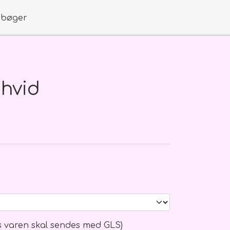
obøger
 hvid
åb mm.
boks
is varen skal sendes med GLS)