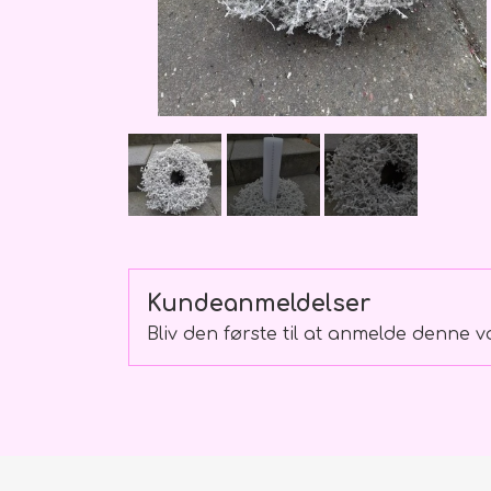
Buket skilte
Bamser
Ballon
Kundeanmeldelser
Bliv den første til at anmelde denne v
Lækkerier