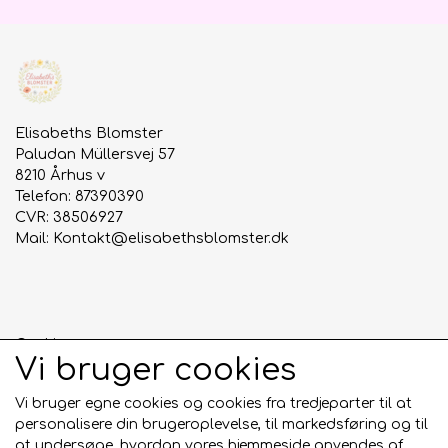
Elisabeths Blomster
Paludan Müllersvej 57
8210 Århus v
Telefon: 87390390
CVR: 38506927
Mail:
Kontakt@elisabethsblomster.dk
Cookies
Vi bruger cookies
Anmeldelser
Salgs- og leveringsbetingelser
Vi bruger egne cookies og cookies fra tredjeparter til at
personalisere din brugeroplevelse, til markedsføring og til
at undersøge, hvordan vores hjemmeside anvendes af