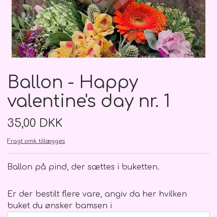
Kondolenceblomster, kort mv.
Nyuddannet/studenten
Bamser
Bryllup
Roser
Bryllupsdag
Kontakt os
Flower boks
Brudebuket
Nyfødt
Ballon
Kort
Valentins dag
Åbningstider
Lækkerier
Hårpynt
Farsdag
Bånd
Nyfødt
Info om billeder på webshoppen
Ballon - Happy
Bårebuketter
God bedring
Brudgom
Kranse
Nyuddannet/studenten
Fotobøger
valentine's day nr. 1
Båredekorationer
Brudesvend
Balloner
Jul
God bedring
35,00 DKK
Træ skilte og ophæng
Ballon buket
Brudepige
Kranse
Fragt omk. tillægges
Jul
Ballon på pind, der sættes i buketten.
Balloner m. tekst/motiv/figur
Hjerter fyldte
Gavekort
Pynt
Er der bestilt flere vare, angiv da her hvilken
Balloner u. tekst
Hjerter åbne
Rejsegilde
buket du ønsker bamsen i