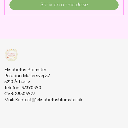
Skriv en anmeldelse
Elisabeths Blomster
Paludan Müllersvej 57
8210 Århus v
Telefon: 87390390
CVR: 38506927
Mail:
Kontakt@elisabethsblomster.dk