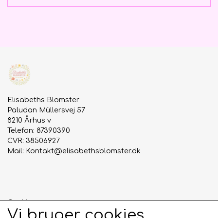
Elisabeths Blomster
Paludan Müllersvej 57
8210 Århus v
Telefon: 87390390
CVR: 38506927
Mail:
Kontakt@elisabethsblomster.dk
Cookies
Vi bruger cookies
Anmeldelser