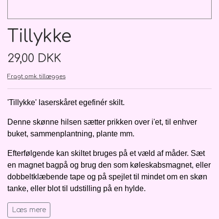
Kondolenceblomster, kort mv.
Nyuddannet/studenten
Bamser
Bryllup
Roser
Bryllupsdag
Kontakt os
Tillykke
Flower boks
Brudebuket
Nyfødt
Ballon
Kort
Valentins dag
Åbningstider
29,00 DKK
Lækkerier
Hårpynt
Farsdag
Bånd
Nyfødt
Info om billeder på webshoppen
Fragt omk. tillægges
Bårebuketter
God bedring
Brudgom
Kranse
Nyuddannet/studenten
Fotobøger
'Tillykke' laserskåret egefinér skilt.
Båredekorationer
Brudesvend
Balloner
Jul
God bedring
Denne skønne hilsen sætter prikken over i'et, til enhver
buket, sammenplantning, plante mm.
Træ skilte og ophæng
Ballon buket
Brudepige
Kranse
Jul
Efterfølgende kan skiltet bruges på et væld af måder. Sæt
en magnet bagpå og brug den som køleskabsmagnet, eller
Balloner m. tekst/motiv/figur
Hjerter fyldte
Gavekort
Pynt
dobbeltklæbende tape og på spejlet til mindet om en skøn
tanke, eller blot til udstilling på en hylde.
Balloner u. tekst
Hjerter åbne
Rejsegilde
Læs mere