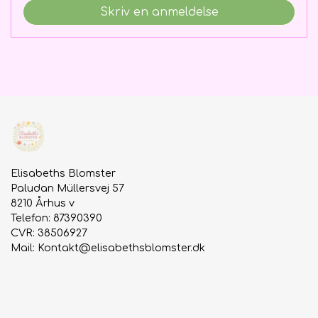
Skriv en anmeldelse
Elisabeths Blomster
Paludan Müllersvej 57
8210 Århus v
Telefon: 87390390
CVR: 38506927
Mail:
Kontakt@elisabethsblomster.dk