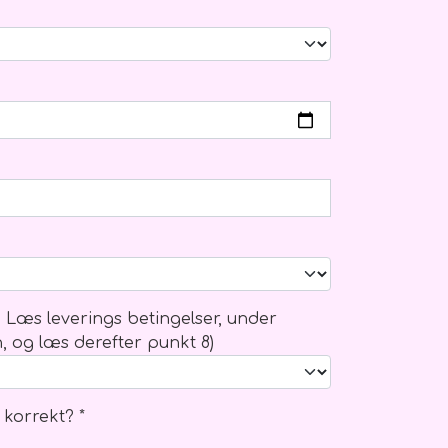
g ophæng
? Læs leverings betingelser, under
n, og læs derefter punkt 8)
 korrekt? *