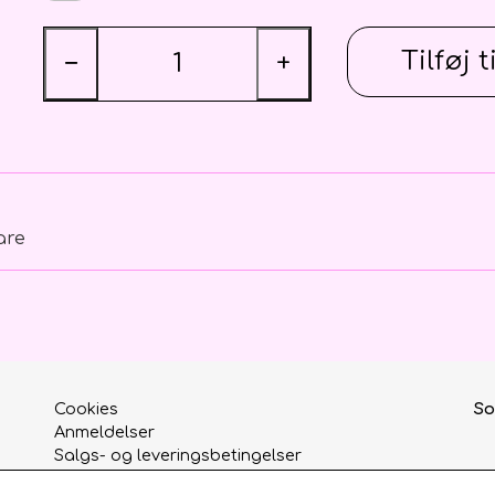
Rejsegilde
Blomster Abonnementer
Tilføj t
−
+
are
Cookies
So
Anmeldelser
Salgs- og leveringsbetingelser