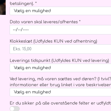
Kondolenceblomster, kort mv.
Brudebuket
betalingen). *
Kort
Hårpynt
Bånd
Brudgom
Dato varen skal leveres/afhentes *
Bårebuketter
Brudesvend
Båredekorationer
Brudepige
Klokkeslæt (Udfyldes KUN ved afhentning)
Kranse
Pynt
Hjerter fyldte
Hjerter åbne
Leverings tidspunkt (Udfyldes KUN ved levering)
Kistepynt
Kranse
Balloner
Træ skilte o
Ved levering, må varen sættes ved døren? (I tvivl
Ballon buket
informationer eller brug linket i vare beskrivelse
Balloner m. tekst/motiv/figur
Balloner u. tekst
Er du sikker på alle ovenstående felter er udfyldt
Ballon vægte