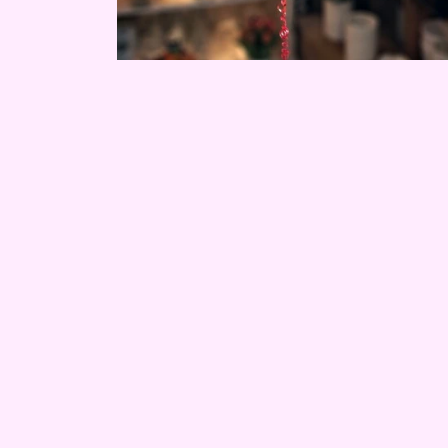
Buket skilte
Bamser
Ballon
Lækkerier