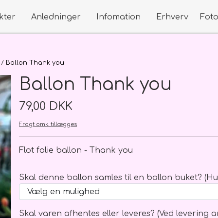
kter
Anledninger
Infomation
Erhverv
Fot
dninger
s Blomster
Kort
Buketter
Ballon Thank you
Små kort
Klassisk håndbundet
Ballon Thank you
Store kort
Til den lille ny - Mor og Barn, D
dninger
Roser
79,00 DKK
studenten
Fragt omk. tillægges
der på webshoppen
Flot folie ballon - Thank you
studenten
Skal denne ballon samles til en ballon buket? (Hus
Begravelse
Bryllup
Flower 
Skal varen afhentes eller leveres? (Ved levering