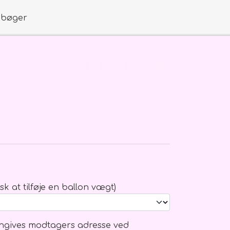
obøger
åb mm.
k at tilføje en ballon vægt)
boks
 angives modtagers adresse ved