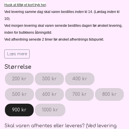
Blomster Abonnementer
Ballon vægte
Kistepynt
Husk at tilføj et kort tryk her
.
Ved levering
samme dag
skal varen bestilles
inden
kl 14. (Lørdag
inden
kl
10).
Ved morgen levering skal varen seneste bestilles dagen før ønsket levering,
inden for butikkens åbningstid.
Ved afhentning seneste 2 timer før ønsket afhentnings tidspunkt.
Alle billeder er vejledende mht. blomster, farver, størrelse. Angiv venligst
herunder hvis der er særlige ønsker til bukettens indhold.
Læs mere
Se alle vores leverings muligheder og betingelser
her
. Skulle der opstå
Størrelse
tvivl så, tøv ikke med at
kontakte os.
200 kr
300 kr
400 kr
500 kr
600 kr
700 kr
800 kr
900 kr
1000 kr
Skal varen afhentes eller leveres? (Ved levering