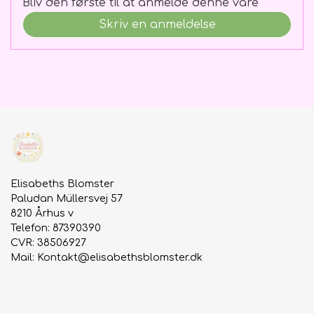
Bliv den første til at anmelde denne vare
Skriv en anmeldelse
Elisabeths Blomster
Paludan Müllersvej 57
8210 Århus v
Telefon: 87390390
CVR: 38506927
Mail:
Kontakt@elisabethsblomster.dk