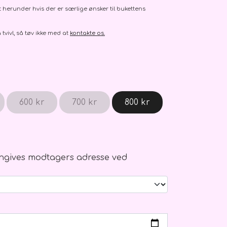
st herunder hvis der er særlige ønsker til bukettens
 tvivl, så tøv ikke med at
kontakte os.
600 kr
700 kr
800 kr
 angives modtagers adresse ved
g ophæng