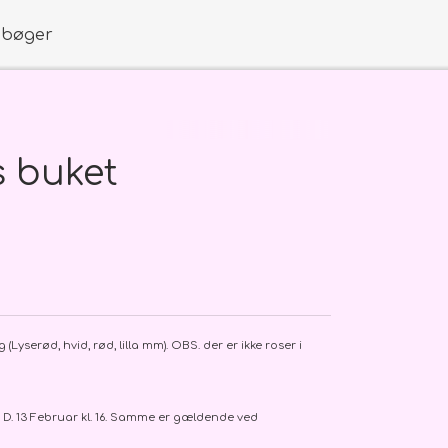
obøger
s buket
åb mm.
lg
(Lyserød, hvid, rød, lilla mm)
. OBS. der er ikke roser i
e D. 13 Februar kl. 16. Samme er gældende ved
boks