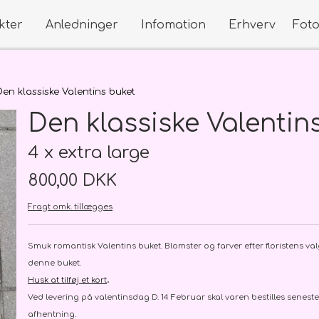
kter
Anledninger
Infomation
Erhverv
Fot
dninger
s Blomster
Kort
Buketter
Den klassiske Valentins buket
Små kort
Klassisk håndbundet
Den klassiske Valentin
Store kort
Til den lille ny - Mor og Barn, D
dninger
Roser
4 x extra large
800,00 DKK
studenten
der på webshoppen
Fragt omk. tillægges
studenten
Smuk romantisk Valentins buket. Blomster og farver efter floristens va
denne buket.
.
Husk at tilføj et kort
Ved levering på valentinsdag D. 14 Februar skal varen bestilles senest
Begravelse
Bryllup
Flower 
afhentning.