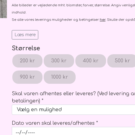
Kondolenceblomster, kort mv.
Brudebuket
Alle billeder er vejledende mht. blomster, farver, størrelse. Angiv venlig
Kort
Hårpynt
indhold.
Se alle vores leverings muligheder og betingelser
her
. Skulle der opstå
Bånd
Brudgom
Bårebuketter
Brudesvend
Læs mere
Båredekorationer
Brudepige
Størrelse
Kranse
Pynt
Hjerter fyldte
200 kr
300 kr
400 kr
500 kr
Hjerter åbne
900 kr
1000 kr
Kistepynt
Skal varen afhentes eller leveres? (Ved levering
Kranse
Balloner
Træ skilte o
betalingen) *
Ballon buket
Balloner m. tekst/motiv/figur
Balloner u. tekst
Dato varen skal leveres/afhentes *
Ballon vægte