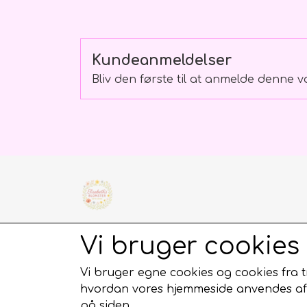
Kundeanmeldelser
Bliv den første til at anmelde denne v
Elisabeths Blomster
Vi bruger cookies
Paludan Müllersvej 57
8210 Århus v
Vi bruger egne cookies og cookies fra tr
Telefon: 87390390
CVR: 38506927
hvordan vores hjemmeside anvendes af b
Mail:
Kontakt@elisabethsblomster.dk
på siden.