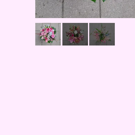
Buket skilte
Bamser
Ballon
Lækkerier