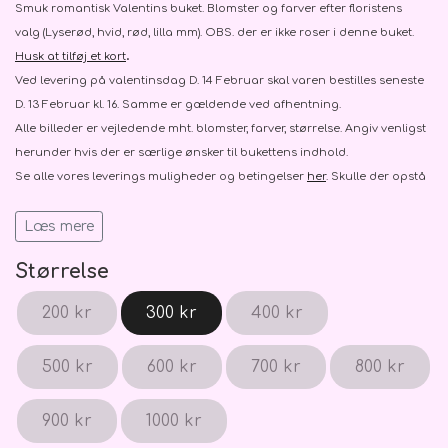
Smuk romantisk Valentins buket. Blomster og farver efter floristens
Blomster Abonnementer
Ballon vægte
Kistepynt
valg
(Lyserød, hvid, rød, lilla mm)
. OBS. der er ikke roser i denne buket.
.
Husk at tilføj et kort
Ved levering på valentinsdag D. 14 Februar skal varen bestilles seneste
D. 13 Februar kl. 16. Samme er gældende ved afhentning.
Alle billeder er vejledende mht. blomster, farver, størrelse. Angiv venligst
herunder hvis der er særlige ønsker til bukettens indhold.
Se alle vores leverings muligheder og betingelser
her
. Skulle der opstå
tvivl, så tøv ikke med at
kontakte os.
Læs mere
Størrelse
200 kr
300 kr
400 kr
500 kr
600 kr
700 kr
800 kr
900 kr
1000 kr